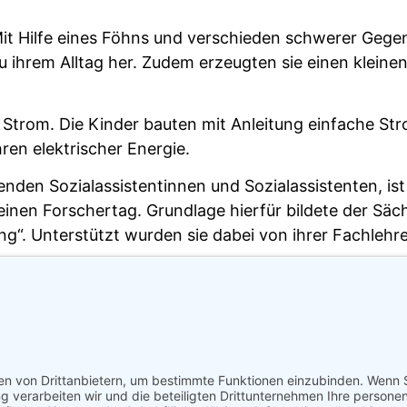
it Hilfe eines Föhns und verschieden schwerer Gege
u ihrem Alltag her. Zudem erzeugten sie einen klein
 Strom. Die Kinder bauten mit Anleitung einfache St
en elektrischer Energie.
enden Sozialassistentinnen und Sozialassistenten, ist 
einen Forschertag. Grundlage hierfür bildete der Säc
g“. Unterstützt wurden sie dabei von ihrer Fachlehr
stständig geplanter Projekttag mit sich bringt, erwies
und kindgerecht lernen und hielten am Ende des Tages 