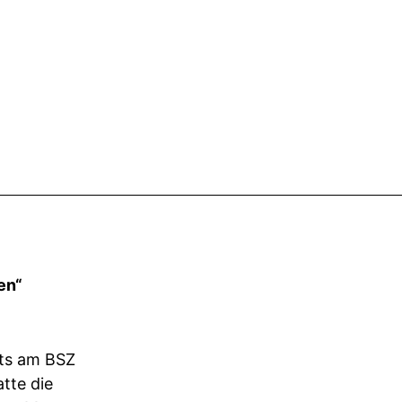
en“
ts am BSZ
tte die