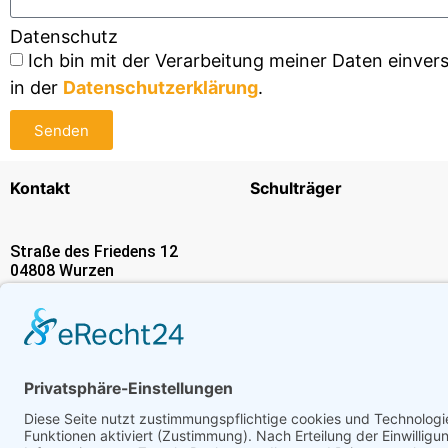
Datenschutz
Ich bin mit der Verarbeitung meiner Daten einve
in der
Datenschutzerklärung
.
Senden
Kontakt
Schulträger
Straße des Friedens 12
04808 Wurzen
Email:
sekretariat(at)bsz-
wurzen.de
Telefon:
+49 (0) 3425 856960
Telefax: +49 (0) 3425 856961
© Berufliches Schulzentrum Wurzen 2025